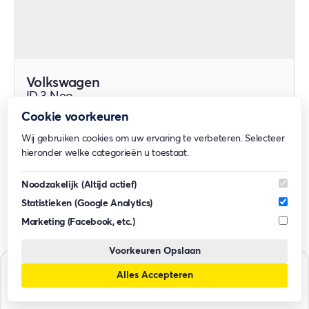
Volkswagen
ID.3 Neo
Hatchback
Cookie voorkeuren
Adviesprijs vanaf
Wij gebruiken cookies om uw ervaring te verbeteren. Selecteer
€ 32.990
hieronder welke categorieën u toestaat.
Garantie
2 jaar
Noodzakelijk
(Altijd actief)
Statistieken
(Google Analytics)
Auto bekijken
Marketing
(Facebook, etc.)
Voorkeuren Opslaan
Alles Accepteren
Auto's filteren