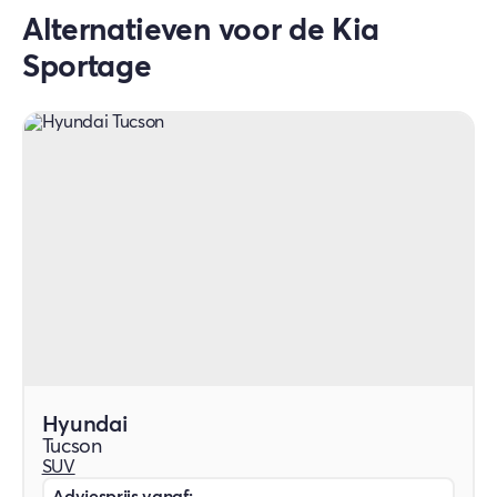
fabrieksgarantie van maar liefst 7 jaar
Alternatieven voor de Kia
(max. 150.000 km).
Sportage
Hyundai
Tucson
SUV
Adviesprijs vanaf: