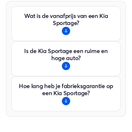
Wat is de vanafprijs van een Kia
Sportage?
De imposante Kia Sportage is te koop
Is de Kia Sportage een ruime en
vanaf €43.495. Deze prijs weerspiegelt de
hoge auto?
hoge mate van afwerking en luxueuze
uitrusting in de standaarduitvoeringen.
Zeer ruim, de SUV heeft standaard
Hoe lang heb je fabrieksgarantie op
plaats voor 5 volwassenen, extreem
een Kia Sportage?
royale beenruimte achterin en een
kolossale kofferbak van bijna 590 liter.
Op elke Kia, inclusief de Sportage en het
hoogspanningsaccupakket, rust een
toonaangevende en overdraagbare