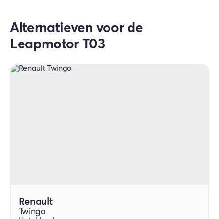
maximaal 100.000 kilometer, afhankelijk
van wat als eerste wordt bereikt.
Alternatieven voor de
Leapmotor T03
Renault
Twingo