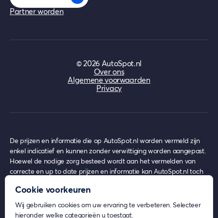
Partner worden
©
2026
AutoSpot.nl
Over ons
Algemene voorwaarden
Privacy
De prijzen en informatie die op AutoSpot.nl worden vermeld zijn
enkel indicatief en kunnen zonder verwittiging worden aangepast.
Hoewel de nodige zorg besteed wordt aan het vermelden van
correcte en up to date prijzen en informatie kan AutoSpot.nl toch
achterhaalde prijzen en informatie bevatten op het moment van
Cookie voorkeuren
gebruik, waar echter nooit enige rechten uit ontleend kunnen
worden.
Wij gebruiken cookies om uw ervaring te verbeteren. Selecteer
AutoSpot.nl geeft geen inhoudelijk advies over eventuele
hieronder welke categorieën u toestaat.