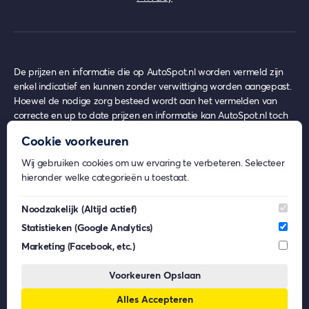
De prijzen en informatie die op AutoSpot.nl worden vermeld zijn
enkel indicatief en kunnen zonder verwittiging worden aangepast.
Hoewel de nodige zorg besteed wordt aan het vermelden van
correcte en up to date prijzen en informatie kan AutoSpot.nl toch
achterhaalde prijzen en informatie bevatten op het moment van
Cookie voorkeuren
gebruik, waar echter nooit enige rechten uit ontleend kunnen
worden.
Wij gebruiken cookies om uw ervaring te verbeteren. Selecteer
AutoSpot.nl geeft geen inhoudelijk advies over eventuele
hieronder welke categorieën u toestaat.
financiële- en/of verzekeringsproducten.
Beeldmateriaal op AutoSpot.nl kan afkomstig zijn van externe
Noodzakelijk
(Altijd actief)
partijen. De rechten van deze beelden behoren toe aan de
Statistieken
(Google Analytics)
respectievelijke eigenaren. AutoSpot.nl gebruikt dit materiaal enkel
voor informatieve doeleinden en claimt geen eigendomsrechten.
Marketing
(Facebook, etc.)
AutoSpot.nl is, voor zover wettelijk toegestaan, niet aansprakelijk
voor (gevolg)schade die voortkomt uit het gebruik van AutoSpot.nl,
Voorkeuren Opslaan
dan wel uit fouten of ontbrekende functionaliteiten op
Alles Accepteren
AutoSpot.nl.