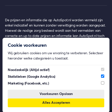
De prijzen en informatie die op AutoSpot.nl worden vermeld zijn
enkel indicatief en kunnen zonder verwittiging worden aangepast.
Hoewel de nodige zorg besteed wordt aan het vermelden van
correcte en up to date prijzen en informatie kan AutoSpot.nl toch
achterhaalde prijzen en informatie bevatten op het moment van
Cookie voorkeuren
gebruik, waar echter nooit enige rechten uit ontleend kunnen
worden.
Wij gebruiken cookies om uw ervaring te verbeteren. Selecteer
AutoSpot.nl geeft geen inhoudelijk advies over eventuele
hieronder welke categorieën u toestaat.
financiële- en/of verzekeringsproducten.
Beeldmateriaal op AutoSpot.nl kan afkomstig zijn van externe
Noodzakelijk
(Altijd actief)
partijen. De rechten van deze beelden behoren toe aan de
Statistieken
(Google Analytics)
respectievelijke eigenaren. AutoSpot.nl gebruikt dit materiaal enkel
voor informatieve doeleinden en claimt geen eigendomsrechten.
Marketing
(Facebook, etc.)
AutoSpot.nl is, voor zover wettelijk toegestaan, niet aansprakelijk
voor (gevolg)schade die voortkomt uit het gebruik van AutoSpot.nl,
Voorkeuren Opslaan
dan wel uit fouten of ontbrekende functionaliteiten op
Alles Accepteren
AutoSpot.nl.