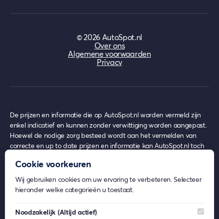
©
2026
AutoSpot.nl
Over ons
Algemene voorwaarden
Privacy
De prijzen en informatie die op AutoSpot.nl worden vermeld zijn
enkel indicatief en kunnen zonder verwittiging worden aangepast.
Hoewel de nodige zorg besteed wordt aan het vermelden van
correcte en up to date prijzen en informatie kan AutoSpot.nl toch
achterhaalde prijzen en informatie bevatten op het moment van
Cookie voorkeuren
gebruik, waar echter nooit enige rechten uit ontleend kunnen
worden.
Wij gebruiken cookies om uw ervaring te verbeteren. Selecteer
AutoSpot.nl geeft geen inhoudelijk advies over eventuele
hieronder welke categorieën u toestaat.
financiële- en/of verzekeringsproducten.
Beeldmateriaal op AutoSpot.nl kan afkomstig zijn van externe
Noodzakelijk
(Altijd actief)
partijen. De rechten van deze beelden behoren toe aan de