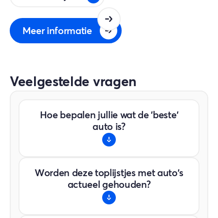
Meer informatie
Veelgestelde vragen
Hoe bepalen jullie wat de 'beste'
auto is?
Bij AutoSpot.nl kijken we naar een
Worden deze toplijstjes met auto's
combinatie van factoren. We analyseren
actueel gehouden?
onafhankelijke reviews,
betrouwbaarheidscijfers, prijs-
kwaliteitverhouding, actieradius (bij EV's)