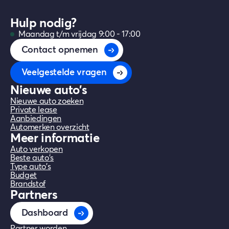
auto's onder de €20.000
', zodat je altijd
Hulp nodig?
de beste keuze vindt binnen jouw
Maandag t/m vrijdag 9:00 - 17:00
budget. Bekijk onze budget-categorieën
Contact opnemen
voor het actuele aanbod.
Veelgestelde vragen
Nieuwe auto's
Nieuwe auto zoeken
Private lease
Aanbiedingen
Automerken overzicht
Meer informatie
Auto verkopen
Beste auto's
Type auto's
Budget
Brandstof
Partners
Dashboard
Partner worden