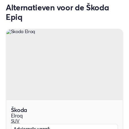
aanzienlijk langere dekkingsperiode.
Alternatieven voor de Škoda
Epiq
Škoda
Elroq
SUV
Adviesprijs vanaf: