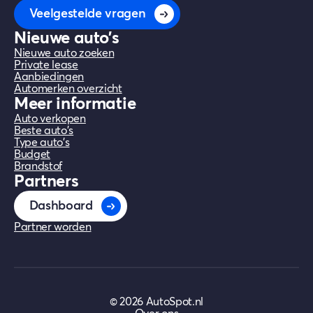
Veelgestelde vragen
Nieuwe auto's
Nieuwe auto zoeken
Private lease
Aanbiedingen
Automerken overzicht
Meer informatie
Auto verkopen
Beste auto's
Type auto's
Budget
Brandstof
Partners
Dashboard
Partner worden
©
2026
AutoSpot.nl