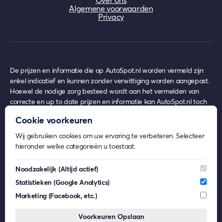
Over ons
Algemene voorwaarden
Privacy
De prijzen en informatie die op AutoSpot.nl worden vermeld zijn
enkel indicatief en kunnen zonder verwittiging worden aangepast.
Hoewel de nodige zorg besteed wordt aan het vermelden van
correcte en up to date prijzen en informatie kan AutoSpot.nl toch
achterhaalde prijzen en informatie bevatten op het moment van
Cookie voorkeuren
gebruik, waar echter nooit enige rechten uit ontleend kunnen
worden.
Wij gebruiken cookies om uw ervaring te verbeteren. Selecteer
AutoSpot.nl geeft geen inhoudelijk advies over eventuele
hieronder welke categorieën u toestaat.
financiële- en/of verzekeringsproducten.
Beeldmateriaal op AutoSpot.nl kan afkomstig zijn van externe
Noodzakelijk
(Altijd actief)
partijen. De rechten van deze beelden behoren toe aan de
Statistieken
(Google Analytics)
respectievelijke eigenaren. AutoSpot.nl gebruikt dit materiaal enkel
voor informatieve doeleinden en claimt geen eigendomsrechten.
Marketing
(Facebook, etc.)
AutoSpot.nl is, voor zover wettelijk toegestaan, niet aansprakelijk
voor (gevolg)schade die voortkomt uit het gebruik van AutoSpot.nl,
Voorkeuren Opslaan