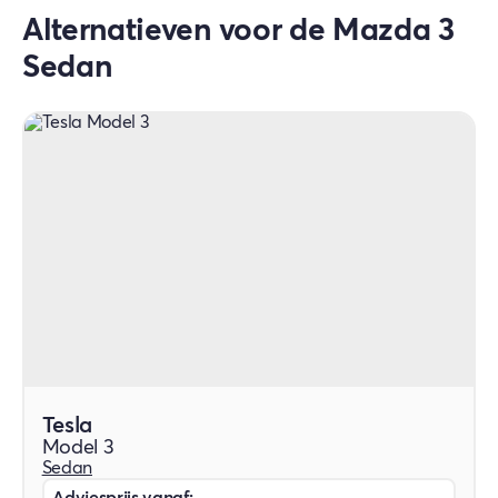
fabrieksgarantie op de Mazda 3.
Alternatieven voor de Mazda 3
Sedan
Tesla
Model 3
Sedan
Adviesprijs vanaf: