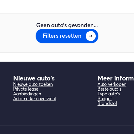
Geen auto's gevonden...
Filters resetten
Nieuwe auto's
Meer inform
Nieuwe auto zoeken
Auto verkopen
Private lease
Beste auto's
Aanbiedingen
Type auto's
Automerken overzicht
Budget
Brandstof