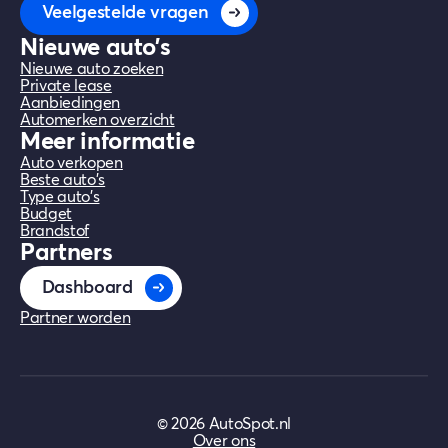
jou gratis houden en profiteer jij altijd van
vergelijken.
Veelgestelde vragen
de beste deals.
Nieuwe auto's
Nieuwe auto zoeken
Private lease
Aanbiedingen
Automerken overzicht
Meer informatie
Auto verkopen
Beste auto's
Type auto's
Budget
Brandstof
Partners
Dashboard
Partner worden
©
2026
AutoSpot.nl
Over ons