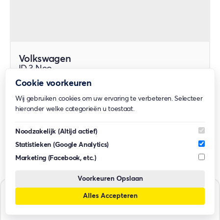
Volkswagen
ID.3 Neo
Hatchback
Cookie voorkeuren
Adviesprijs vanaf
Wij gebruiken cookies om uw ervaring te verbeteren. Selecteer
€ 32.990
hieronder welke categorieën u toestaat.
Garantie
2 jaar
Noodzakelijk
(Altijd actief)
Statistieken
(Google Analytics)
Auto bekijken
Marketing
(Facebook, etc.)
Voorkeuren Opslaan
Alles Accepteren
Auto's filteren