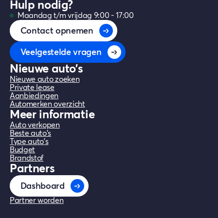
Hulp nodig?
zijn momenteel de Škoda Epiq, Kia EV2
Maandag t/m vrijdag 9:00 - 17:00
en Citroen ë-C3 Aircross.
Contact opnemen
Veelgestelde vragen
Nieuwe auto's
Nieuwe auto zoeken
Private lease
Aanbiedingen
Automerken overzicht
Meer informatie
Auto verkopen
Beste auto's
Type auto's
Budget
Brandstof
Partners
Dashboard
Partner worden