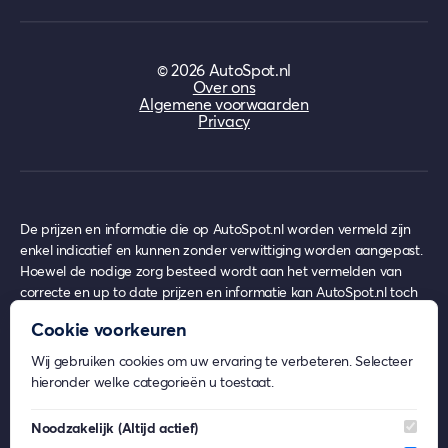
©
2026
AutoSpot.nl
Over ons
Algemene voorwaarden
Privacy
De prijzen en informatie die op AutoSpot.nl worden vermeld zijn
enkel indicatief en kunnen zonder verwittiging worden aangepast.
Hoewel de nodige zorg besteed wordt aan het vermelden van
correcte en up to date prijzen en informatie kan AutoSpot.nl toch
achterhaalde prijzen en informatie bevatten op het moment van
Cookie voorkeuren
gebruik, waar echter nooit enige rechten uit ontleend kunnen
worden.
Wij gebruiken cookies om uw ervaring te verbeteren. Selecteer
AutoSpot.nl geeft geen inhoudelijk advies over eventuele
hieronder welke categorieën u toestaat.
financiële- en/of verzekeringsproducten.
Beeldmateriaal op AutoSpot.nl kan afkomstig zijn van externe
Noodzakelijk
(Altijd actief)
partijen. De rechten van deze beelden behoren toe aan de