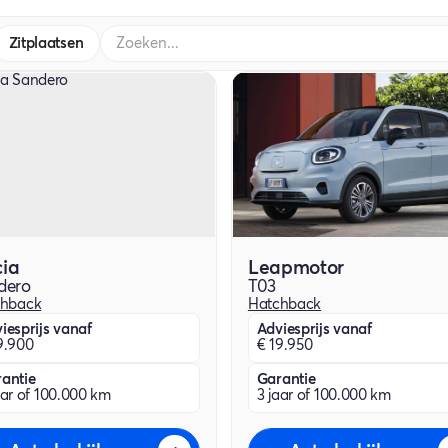
Zitplaatsen
ia
Leapmotor
dero
T03
chback
Hatchback
iesprijs vanaf
Adviesprijs vanaf
9.900
€ 19.950
antie
Garantie
aar of 100.000 km
3 jaar of 100.000 km