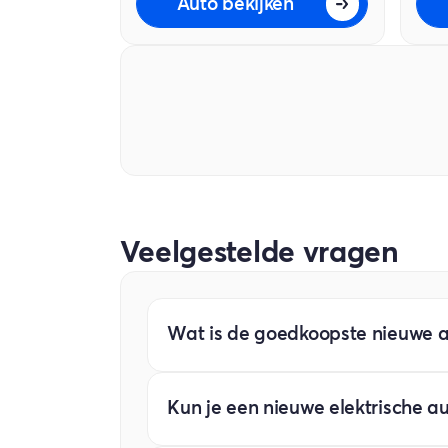
Auto bekijken
Veelgestelde vragen
Wat is de goedkoopste nieuwe 
De volledig elektrische Dacia Sprin
Kun je een nieuwe elektrische a
18.000 is de Spring bijna € 2.000 g