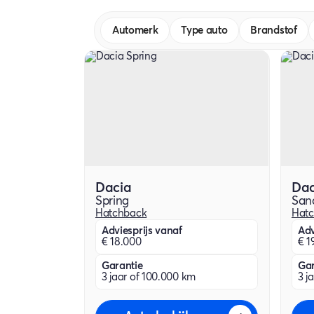
Automerk
Type auto
Brandstof
Dacia
Dac
Spring
San
Hatchback
Hat
Adviesprijs vanaf
Adv
€ 18.000
€ 1
Garantie
Gar
3 jaar of 100.000 km
3 j