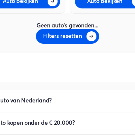
Auto bekijken
Auto bekijken
Geen auto's gevonden...
Filters resetten
auto van Nederland?
g is momenteel de goedkoopste nieuwe auto van Nederland. M
uto kopen onder de € 20.000?
oedkoper dan een nieuwe Dacia Sandero.