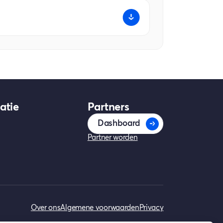
e Dacia Spring en de Leapmotor
gheidseisen en de Nederlandse
a Spring en de Leapmotor T03
atie
Partners
Dashboard
Partner worden
Over ons
Algemene voorwaarden
Privacy