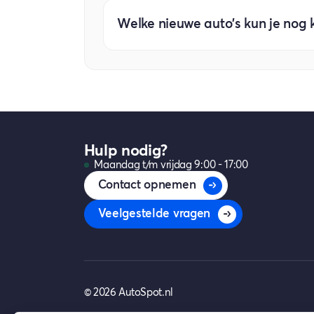
Jazeker! Momenteel zijn EV's zelfs r
Welke nieuwe auto's kun je nog
T03 zijn voorbeelden van volledig elek
Het aanbod nieuwe auto's tot € 20.000
belastingen is dit segment de afgelo
momenteel nieuw te krijgen voor min
Hulp nodig?
Maandag t/m vrijdag 9:00 - 17:00
Contact opnemen
Veelgestelde vragen
©
2026
AutoSpot.nl