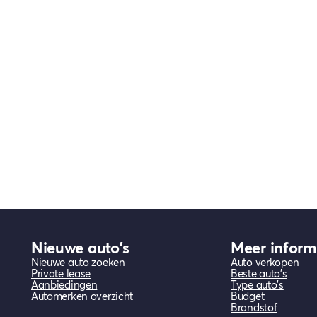
Nieuwe auto's
Meer inform
Nieuwe auto zoeken
Auto verkopen
Private lease
Beste auto's
Aanbiedingen
Type auto's
Automerken overzicht
Budget
Brandstof