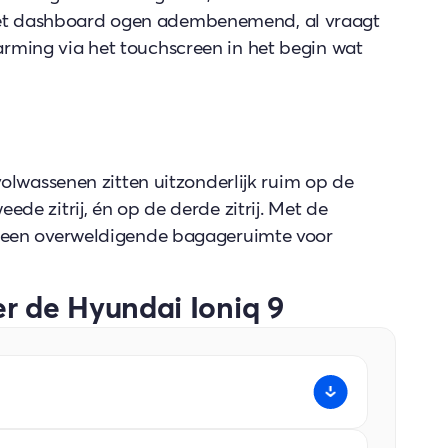
et dashboard ogen adembenemend, al vraagt
rming via het touchscreen in het begin wat
 volwassenen zitten uitzonderlijk ruim op de
ede zitrij, én op de derde zitrij. Met de
er een overweldigende bagageruimte voor
r de Hyundai Ioniq 9
jgt voor dat bedrag direct een uiterst