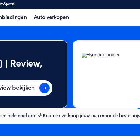
utoSpot.nl
nbiedingen
Auto verkopen
 | Review,
view bekijken
 en helemaal gratis!
•
Koop én verkoop jouw auto voor de beste prij