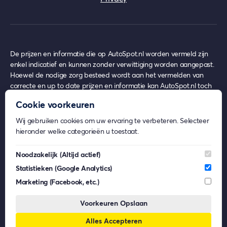
De prijzen en informatie die op AutoSpot.nl worden vermeld zijn
enkel indicatief en kunnen zonder verwittiging worden aangepast.
Hoewel de nodige zorg besteed wordt aan het vermelden van
correcte en up to date prijzen en informatie kan AutoSpot.nl toch
achterhaalde prijzen en informatie bevatten op het moment van
Cookie voorkeuren
gebruik, waar echter nooit enige rechten uit ontleend kunnen
worden.
Wij gebruiken cookies om uw ervaring te verbeteren. Selecteer
AutoSpot.nl geeft geen inhoudelijk advies over eventuele
hieronder welke categorieën u toestaat.
financiële- en/of verzekeringsproducten.
Beeldmateriaal op AutoSpot.nl kan afkomstig zijn van externe
Noodzakelijk
(Altijd actief)
partijen. De rechten van deze beelden behoren toe aan de
Statistieken
(Google Analytics)
respectievelijke eigenaren. AutoSpot.nl gebruikt dit materiaal enkel
voor informatieve doeleinden en claimt geen eigendomsrechten.
Marketing
(Facebook, etc.)
AutoSpot.nl is, voor zover wettelijk toegestaan, niet aansprakelijk
voor (gevolg)schade die voortkomt uit het gebruik van AutoSpot.nl,
Voorkeuren Opslaan
dan wel uit fouten of ontbrekende functionaliteiten op
Alles Accepteren
AutoSpot.nl.