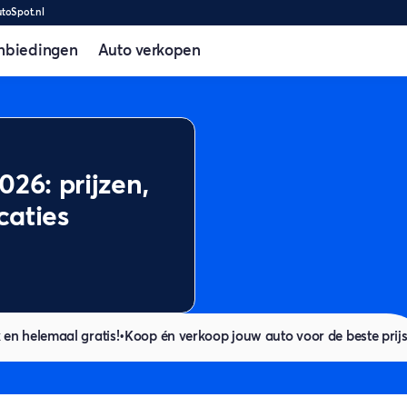
utoSpot.nl
nbiedingen
Auto verkopen
26: prijzen,
caties
 en helemaal gratis!
•
Koop én verkoop jouw auto voor de beste prij