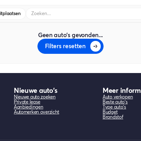
itplaatsen
Geen auto's gevonden...
Filters resetten
Nieuwe auto's
Meer inform
Nieuwe auto zoeken
Auto verkopen
Private lease
Beste auto's
Aanbiedingen
Type auto's
Automerken overzicht
Budget
Brandstof