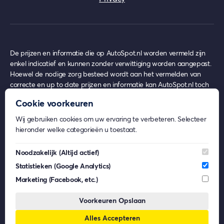
De prijzen en informatie die op AutoSpot.nl worden vermeld zijn
enkel indicatief en kunnen zonder verwittiging worden aangepast.
Hoewel de nodige zorg besteed wordt aan het vermelden van
correcte en up to date prijzen en informatie kan AutoSpot.nl toch
achterhaalde prijzen en informatie bevatten op het moment van
Cookie voorkeuren
gebruik, waar echter nooit enige rechten uit ontleend kunnen
worden.
Wij gebruiken cookies om uw ervaring te verbeteren. Selecteer
AutoSpot.nl geeft geen inhoudelijk advies over eventuele
hieronder welke categorieën u toestaat.
financiële- en/of verzekeringsproducten.
Beeldmateriaal op AutoSpot.nl kan afkomstig zijn van externe
Noodzakelijk
(Altijd actief)
partijen. De rechten van deze beelden behoren toe aan de
Statistieken
(Google Analytics)
respectievelijke eigenaren. AutoSpot.nl gebruikt dit materiaal enkel
voor informatieve doeleinden en claimt geen eigendomsrechten.
Marketing
(Facebook, etc.)
AutoSpot.nl is, voor zover wettelijk toegestaan, niet aansprakelijk
voor (gevolg)schade die voortkomt uit het gebruik van AutoSpot.nl,
Voorkeuren Opslaan
dan wel uit fouten of ontbrekende functionaliteiten op
Alles Accepteren
AutoSpot.nl.