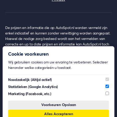
De prijzen en informatie die op AutoSpot.nl worden vermeld zijn
enkel indicatief en kunnen zonder verwittiging worden aangepast.
Hoewel de nodige zorg besteed wordt aan het vermelden van
correcte en up to date prijzen en informatie kan AutoSpot.nl toch
achterhaalde prijzen en informatie bevatten op het moment van
Cookie voorkeuren
gebruik, waar echter nooit enige rechten uit ontleend kunnen
worden.
Wij gebruiken cookies om uw ervaring te verbeteren. Selecteer
AutoSpot.nl geeft geen inhoudelijk advies over eventuele
hieronder welke categorieën u toestaat.
financiële- en/of verzekeringsproducten.
Beeldmateriaal op AutoSpot.nl kan afkomstig zijn van externe
Noodzakelijk
(Altijd actief)
partijen. De rechten van deze beelden behoren toe aan de
Statistieken
(Google Analytics)
respectievelijke eigenaren. AutoSpot.nl gebruikt dit materiaal enkel
voor informatieve doeleinden en claimt geen eigendomsrechten.
Marketing
(Facebook, etc.)
AutoSpot.nl is, voor zover wettelijk toegestaan, niet aansprakelijk
voor (gevolg)schade die voortkomt uit het gebruik van AutoSpot.nl,
Voorkeuren Opslaan
dan wel uit fouten of ontbrekende functionaliteiten op
Alles Accepteren
AutoSpot.nl.