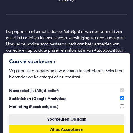
De prijzen en informatie die op AutoSpot.nl worden vermeld zijn
enkel indicatief en kunnen zonder verwittiging worden aangepast.
Hoewel de nodige zorg besteed wordt aan het vermelden van
correcte en up to date prijzen en informatie kan AutoSpot.nl toch
achterhaalde prijzen en informatie bevatten op het moment van
Cookie voorkeuren
gebruik, waar echter nooit enige rechten uit ontleend kunnen
worden.
Wij gebruiken cookies om uw ervaring te verbeteren. Selecteer
AutoSpot.nl geeft geen inhoudelijk advies over eventuele
hieronder welke categorieën u toestaat.
financiële- en/of verzekeringsproducten.
Beeldmateriaal op AutoSpot.nl kan afkomstig zijn van externe
Noodzakelijk
(Altijd actief)
partijen. De rechten van deze beelden behoren toe aan de
Statistieken
(Google Analytics)
respectievelijke eigenaren. AutoSpot.nl gebruikt dit materiaal enkel
voor informatieve doeleinden en claimt geen eigendomsrechten.
Marketing
(Facebook, etc.)
AutoSpot.nl is, voor zover wettelijk toegestaan, niet aansprakelijk
voor (gevolg)schade die voortkomt uit het gebruik van AutoSpot.nl,
Voorkeuren Opslaan
dan wel uit fouten of ontbrekende functionaliteiten op
Alles Accepteren
AutoSpot.nl.