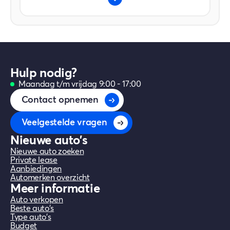
immense, praktische kofferbak voor
alledaags en recreatief gebruik.
Land Rover biedt tegenwoordig een zeer
aantrekkelijke garantie van maar liefst 5
jaar of 150.000 kilometer, wat extra
vertrouwen in deze klasse geeft.
Hulp nodig?
Maandag t/m vrijdag 9:00 - 17:00
Contact opnemen
Veelgestelde vragen
Nieuwe auto's
Nieuwe auto zoeken
Private lease
Aanbiedingen
Automerken overzicht
Meer informatie
Auto verkopen
Beste auto's
Type auto's
Budget