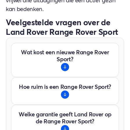
vrijwel alle uitdagingen die een actief gezin
kan bedenken.
Veelgestelde vragen over de
Land Rover Range Rover Sport
Wat kost een nieuwe Range Rover
Sport?
De Range Rover Sport bevindt zich in het
Hoe ruim is een Range Rover Sport?
topsegment met een vanafprijs van
€109.509. Dit weerspiegelt de enorme
prestaties en absolute premium luxe.
De Range Rover Sport biedt extreem veel
Welke garantie geeft Land Rover op
hoofd- en beenruimte voor 5
de Range Rover Sport?
volwassenen en beschikt over een